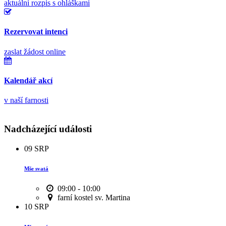
aktuální rozpis s ohláškami
Rezervovat intenci
zaslat žádost online
Kalendář akcí
v naší farnosti
Nadcházející události
09
SRP
Mše svatá
09:00 - 10:00
farní kostel sv. Martina
10
SRP