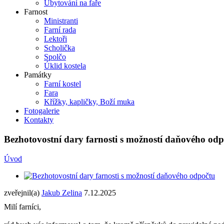
Ubytování na faře
Farnost
Ministranti
Farní rada
Lektoři
Scholička
Spolčo
Úklid kostela
Památky
Farní kostel
Fara
Křížky, kapličky, Boží muka
Fotogalerie
Kontakty
Bezhotovostní dary farnosti s možností daňového od
Úvod
zveřejnil(a)
Jakub Zelina
7.12.2025
Milí farníci,