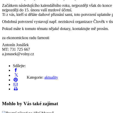
Začátkem následujícího kalendářního roku, nejpozději však do konce 
nejpozději do 15. února vaší mzdové účetní.
Ti z vás, kteří si děláte daňové přiznání sami, toto potvrzení uplatnít
Obdobná potvrzení vystavují např. nezisková organizace Člověk v tí
Pokud máte k tomuto tématu nějaké dotazy, kontaktujte mě prosím.
za ekonomickou radu farnosti
Antonín Jonášek
MT: 731 725 667
a.jonasek@volny.cz
Sdílejte:
Kategorie:
aktuality
Mohlo by Vás také zajímat