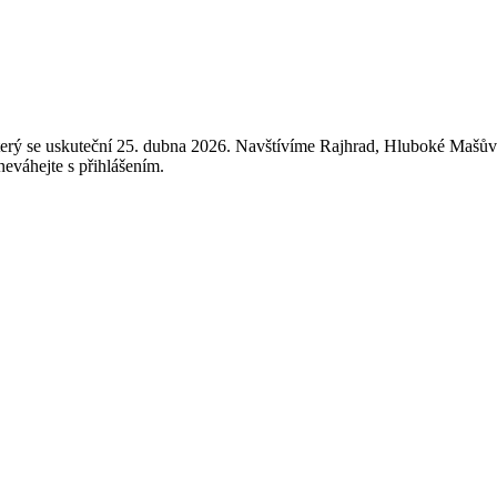
erý se uskuteční 25. dubna 2026. Navštívíme Rajhrad, Hluboké Mašův
neváhejte s přihlášením.