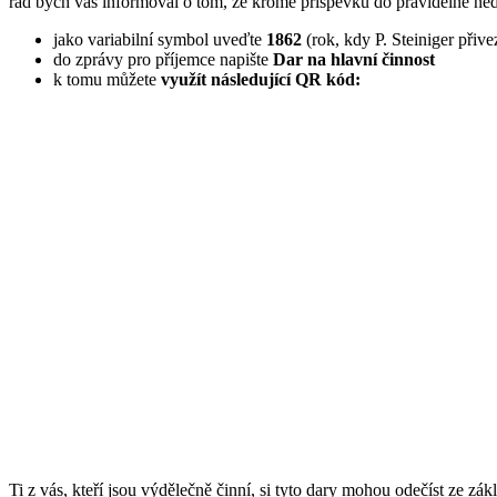
rád bych vás informoval o tom, že kromě příspěvků do pravidelné neděl
jako variabilní symbol uveďte
1862
(rok, kdy P. Steiniger přive
do zprávy pro příjemce napište
Dar na hlavní činnost
k tomu můžete
využít následující QR kód:
Ti z vás, kteří jsou výdělečně činní, si tyto dary mohou odečíst ze zá