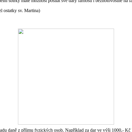
ní sbírky máte možnost posílat své dary farnosti i bezhotovostně na fa
zl ostatky sv. Martina)
kladu daně z příjmu fyzických osob. Například za dar ve výši 1000,- Kč 