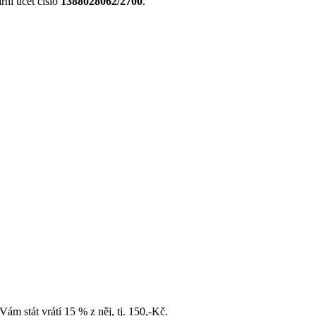
rní účet číslo
1388028062/2700
.
Vám stát vrátí 15 % z něj, tj. 150,-Kč.