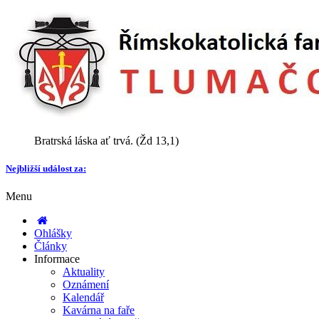
Bratrská láska ať trvá. (Žd 13,1)
Nejbližší událost za:
Menu
Ohlášky
Články
Informace
Aktuality
Oznámení
Kalendář
Kavárna na faře