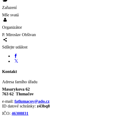
Zařazení
Mše svatá
Organizátor
P. Miroslav Obšivan
Sdílejte událost
Kontakt
Adresa farního úřadu
Masarykova 62
763 62 Tlumačov
e-mail:
fatlumacov@ado.cz
ID datové schránky:
z43bq8
IČO:
46308831