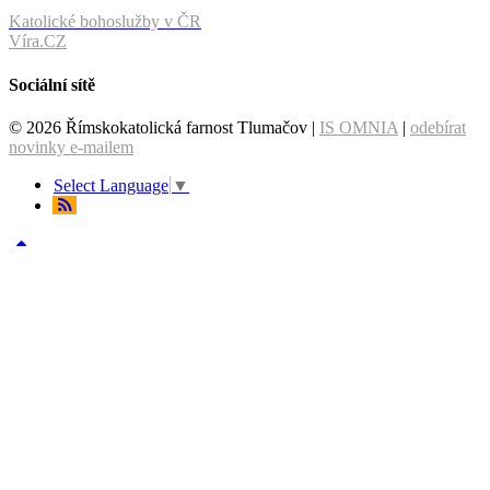
Katolické bohoslužby v ČR
Víra.CZ
Sociální sítě
© 2026 Římskokatolická farnost Tlumačov |
IS OMNIA
|
odebírat
novinky e-mailem
Select Language
▼