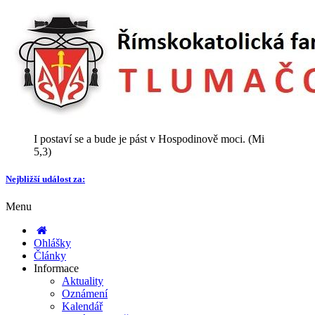
I postaví se a bude je pást v Hospodinově moci. (Mi
5,3)
Nejbližší událost za:
Menu
Ohlášky
Články
Informace
Aktuality
Oznámení
Kalendář