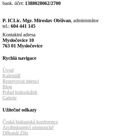
bank. účet:
1388028062/2700
P. ICLic. Mgr. Miroslav Obšivan
, administrátor
tel.:
604 441 145
Kontaktní adresa
Mysločovice 10
763 01 Mysločovice
Rychlá navigace
Úvod
Kalendář
Rezervovat intenci
Blog
Pořad bohoslužeb
Galerie
Užitečné odkazy
Česká biskupská konference
Arcibiskupství olomoucké
Děkanát Zlín