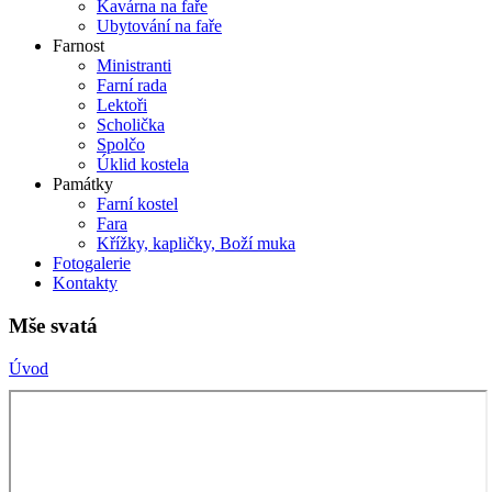
Kavárna na faře
Ubytování na faře
Farnost
Ministranti
Farní rada
Lektoři
Scholička
Spolčo
Úklid kostela
Památky
Farní kostel
Fara
Křížky, kapličky, Boží muka
Fotogalerie
Kontakty
Mše svatá
Úvod